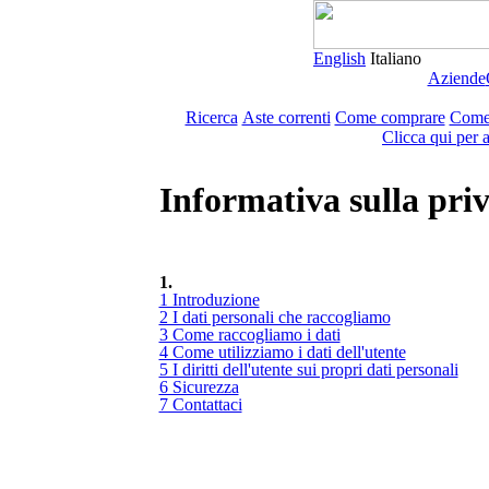
English
Italiano
Aziende
Ricerca
Aste correnti
Come comprare
Come
Clicca qui per 
Informativa sulla pri
1.
1 Introduzione
2 I dati personali che raccogliamo
3 Come raccogliamo i dati
4 Come utilizziamo i dati dell'utente
5 I diritti dell'utente sui propri dati personali
6 Sicurezza
7 Contattaci